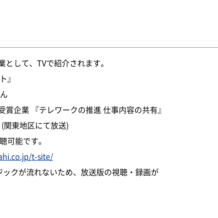
業として、TVで紹介されます。
イト』
さん
受賞企業 『テレワークの推進 仕事内容の共有』
:49 (関東地区にて放送)
視聴可能です。
hi.co.jp/t-site/
ュージックが流れないため、放送版の視聴・録画が