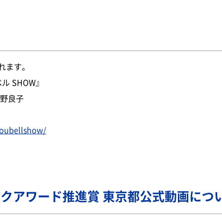
れます。
ル SHOW』
川野良子
noubellshow/
ークアワード推進賞 東京都公式動画につ